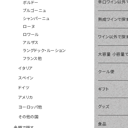
ボルドー
イタリア
￥2,000～￥2,9
赤ワイン
辛口ワイン以外
ボルドー
ブルゴーニュ
ブルゴーニュ
濃い赤ワイン
シャンパーニュ
スペイン
￥3,000～￥3,9
白ワイン
やや辛口ワイン
熟成ワインで探
ローヌ
シャンパーニュ
ロワール
バランスの良い赤
すっきり辛口白ワ
ドイツ
￥4,000～￥4,9
オレンジワイン
やや甘口ワイン
ワイン以外で探
アルザス
ローヌ
ラングドック・ルーション
軽めの赤ワイン
爽やかな辛口白ワ
アメリカ
￥5,000～￥9,9
スパークリング
甘口ワイン
ブランデー
大容量 小容量
フランス他
ロワール
イタリア
樽も感じられるバ
コニャック
ヨーロッパ他
￥10,000～
微発泡ワイン
極甘口ワイン
シェリー
クール便
スペイン
アルザス
樽もしっかり辛口
カルヴァドス
ドイツ
その他の国
ロゼワイン
ウイスキー
ギフト
アメリカ
ラングドック・ルー
華やかな辛口白ワ
ブランデー他
リキュール
グッズ
ヨーロッパ他
フランス他
その他の国
ノンアルコール
食品
金額で探す