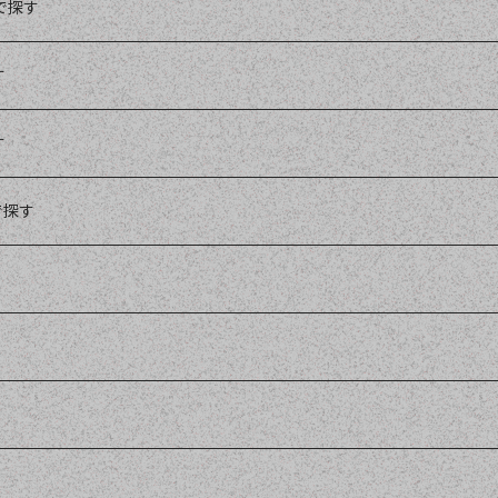
99
で探す
99
す
ワイン
イン
99
す
イン
99
ワイン
で探す
ランスの良い白ワイン
白ワイン
ション
イン