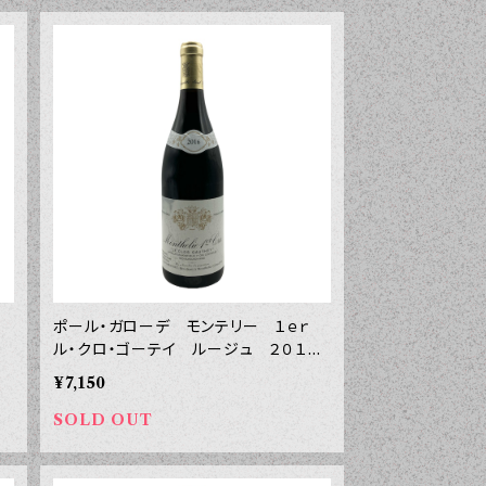
ク
ポール・ガローデ モンテリー １ｅｒ
ル・クロ・ゴーテイ ルージュ ２０１６
年 ７５０ｍｌ
¥7,150
SOLD OUT