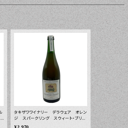
ル
タキザワワイナリー デラウェア オレン
３
ジ スパークリング スウィート・ブリー
ズ ２０２５年 ７５０ｍｌ
¥2,970