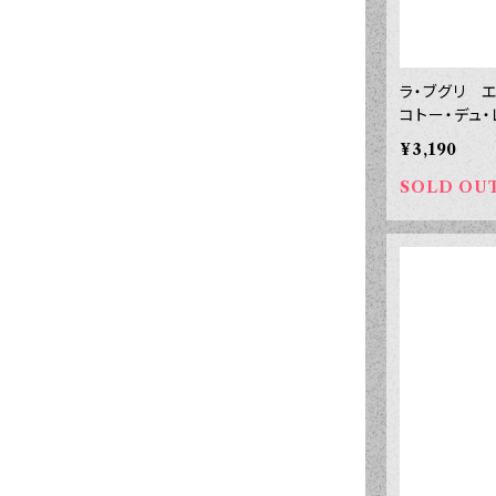
ラ・ブグリ 
コトー・デュ
０ｍｌ
¥3,190
SOLD OU