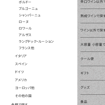
ボルドー
イタリア
￥2,000～￥2,9
赤ワイン
辛口ワイン以外
ボルドー
ブルゴーニュ
ブルゴーニュ
濃い赤ワイン
シャンパーニュ
スペイン
￥3,000～￥3,9
白ワイン
やや辛口ワイン
熟成ワインで探
ローヌ
シャンパーニュ
ロワール
バランスの良い赤
すっきり辛口白ワ
ドイツ
￥4,000～￥4,9
オレンジワイン
やや甘口ワイン
ワイン以外で探
アルザス
ローヌ
ラングドック・ルーション
軽めの赤ワイン
爽やかな辛口白ワ
アメリカ
￥5,000～￥9,9
スパークリング
甘口ワイン
ブランデー
大容量 小容量
フランス他
ロワール
イタリア
樽も感じられるバ
コニャック
ヨーロッパ他
￥10,000～
微発泡ワイン
極甘口ワイン
シェリー
クール便
スペイン
アルザス
樽もしっかり辛口
カルヴァドス
ドイツ
その他の国
ロゼワイン
ウイスキー
ギフト
アメリカ
ラングドック・ルー
華やかな辛口白ワ
ブランデー他
リキュール
グッズ
ヨーロッパ他
フランス他
その他の国
ノンアルコール
食品
金額で探す