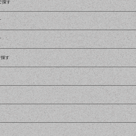
99
で探す
99
す
ワイン
イン
99
す
イン
99
ワイン
で探す
ランスの良い白ワイン
白ワイン
ション
イン