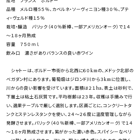
産地 フランス ボルドー
品種 メルロ種５５％、カベルネ・ソーヴィニヨン種３０％、プテ
ィ・ヴェルド種１５％
栽培・醸造 バリック（４０％新樽、一部アメリカンオーク）で１４
～１８ヶ月熟成
容量 ７５０ｍｌ
飲み口 濃さがありバランスの良い赤ワイン
シャトーは、ボルドー市街から北西に６０kmの、メドック北部の
ベガダン村にあります。葡萄畑はジロンド川から３kmに位置し、
川からの良い影響を受けています。面積は２１ha、表土は砂利で、
下層土は粘土石灰質です。平均樹齢は２３年。収穫は手摘みで行
い、選果テーブルで厳しく選別します。区画ごとに、コンクリートタ
ンクとステンレスタンクを使い、２４～２６度に温度管理しながら
発酵させます。バリック（４０％新樽、一部アメリカンオーク）で１４
～１８ヶ月熟成させます。紫がかった濃い赤色。スパイシーなベリ