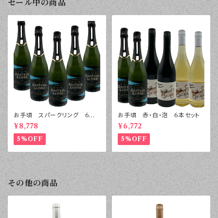
セール中の商品
お手頃 スパークリング 6本
お手頃 赤・白・泡 6本セット
セット
¥8,778
¥6,772
5%OFF
5%OFF
その他の商品