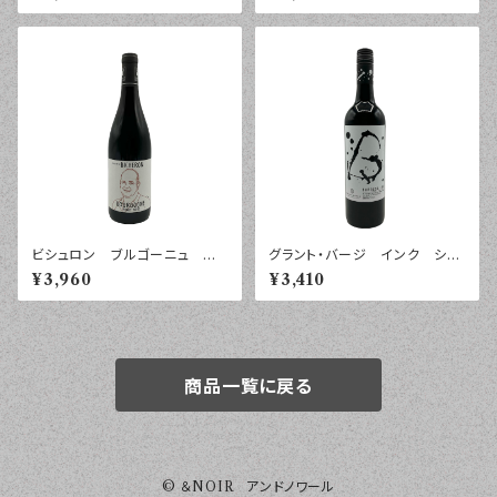
ン セック ヴィエイユ・ヴィー
５年 ７５０ｍｌ
ニュ ２０２１年 ７５０ｍｌ
ビシュロン ブルゴーニュ ピ
グラント・バージ インク シラ
ノ・ノワール ２０２４年 ７５０
ーズ バロッサ・ヴァレー ２０
¥3,960
¥3,410
ｍｌ
２５年 ７５０ｍｌ
商品一覧に戻る
© ＆NOIR アンドノワール