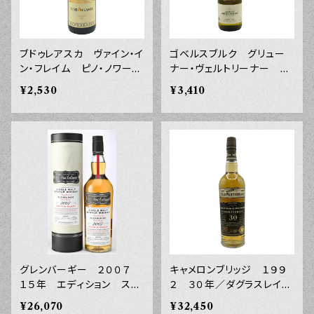
ブドゥレアスカ ヴァイン・イ
ゴベルスブルク グリュー
ン・フレイム ピノ・ノワー
ナー・ヴェルトリーナー ２
ル ルーマニア ２０２３
０２３年 ７５０ｍｌ
¥2,530
¥3,410
年 ７５０ｍｌ
グレンバーギー ２００７
キャメロンブリッジ １９９
１５年 エディション スピ
２ ３０年／ダグラスレイ
リッツ ファースト エディ
ン オールドパティキュラ
¥26,070
¥32,450