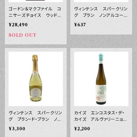
ゴードン＆マクファイル コ
ヴィンテンス スパークリン
ニサーズチョイス ウッドフ
グ ブラン ノンアルコー
ィニッシュ オルトモア ２
ル ２００ｍｌ
¥28,490
¥637
００９ １３年 サンジョセ
フフィニッシュ ４５° ７０
SOLD OUT
０ｍｌ
ヴィンテンス スパークリン
カイズ エンコスタス・デ・
グ ブラン・ド・ブラン ノン
カイズ アルヴァリーニョ
アルコール ７５０ｍｌ
ヴィーニョ・ヴェルデ ２０２
¥3,300
¥2,200
２年 ７５０ｍｌ