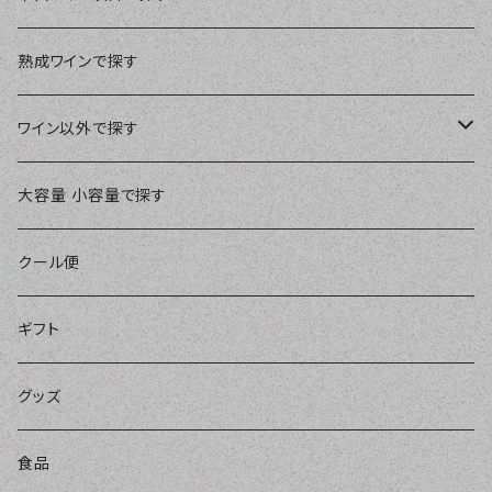
ブルゴーニュ
濃い赤ワイン
スペイン
￥3,000～￥3,999
白ワイン
やや辛口ワイン
熟成ワインで探す
シャンパーニュ
バランスの良い赤ワイン
すっきり辛口白ワイン
ドイツ
￥4,000～￥4,999
オレンジワイン
やや甘口ワイン
ワイン以外で探す
ローヌ
軽めの赤ワイン
爽やかな辛口白ワイン
アメリカ
￥5,000～￥9,999
スパークリングワイン
甘口ワイン
ブランデー
大容量 小容量で探す
ロワール
樽も感じられるバランスの良い白ワイン
コニャック
ヨーロッパ他
￥10,000～
微発泡ワイン
極甘口ワイン
シェリー
クール便
アルザス
樽もしっかり辛口白ワイン
カルヴァドス
その他の国
ロゼワイン
ウイスキー
ギフト
ラングドック・ルーション
華やかな辛口白ワイン
ブランデー他
リキュール
グッズ
フランス他
ノンアルコール
食品