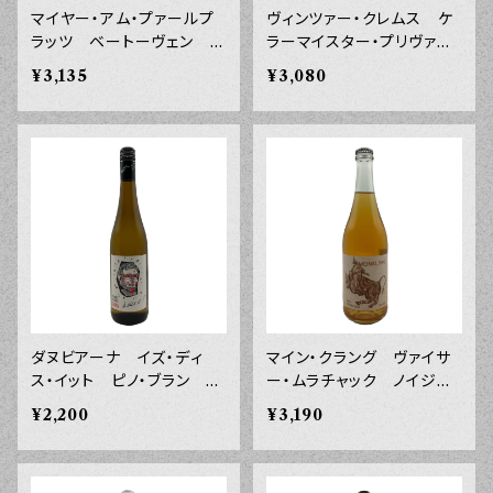
マイヤー・アム・プァールプ
ヴィンツァー・クレムス ケ
ラッツ ベートーヴェン 第
ラーマイスター・プリヴァー
九ラベル ２０２５年 ７５
ト ゲミシュター・サッツ
¥3,135
¥3,080
０ｍｌ
ニーダーエスタライヒ ２０
２４年 ７５０ｍｌ
ダヌビアーナ イズ・ディ
マイン・クラング ヴァイサ
ス・イット ピノ・ブラン パ
ー・ムラチャック ノイジー
ンノン ２０２４年 ７５０
ドラーゼー ２０２４年 ７
¥2,200
¥3,190
ｍｌ
５０ｍｌ