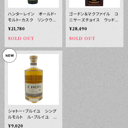
ハンターレイン オールド・
ゴードン＆マクファイル コ
モルト・カスク リンクウッ
ニサーズチョイス ウッドフ
ド ２０１０年 １３年 ５
ィニッシュ オルトモア ２
¥21,780
¥28,490
０° ７００ｍｌ
００９ １３年 サンジョセ
フフィニッシュ ４５° ７０
SOLD OUT
SOLD OUT
０ｍｌ
シャトー・ブルイユ シング
ルモルト ル・ブルイユ フ
ィニシオン シェリー ４６°
¥9,020