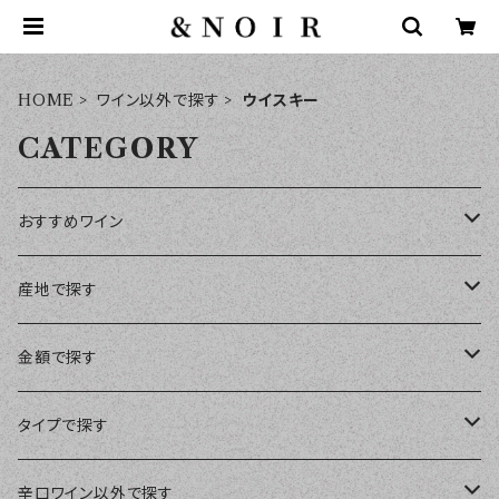
HOME
ワイン以外で探す
ウイスキー
CATEGORY
おすすめワイン
おすすめワインセット
産地で探す
日本ワイン
金額で探す
フランス
￥1～￥1,999
タイプで探す
ボルドー
イタリア
￥2,000～￥2,999
赤ワイン
辛口ワイン以外で探す