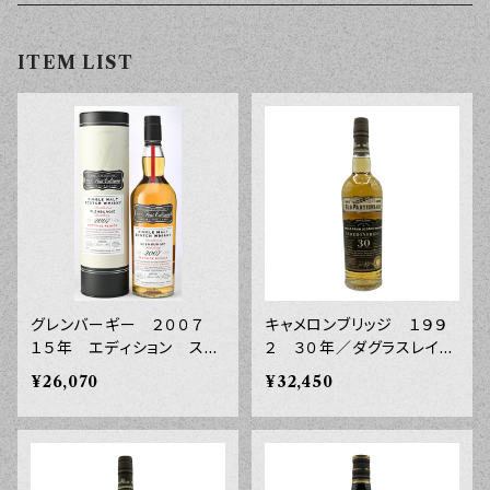
ITEM LIST
グレンバーギー ２００７
キャメロンブリッジ １９９
１５年 エディション スピ
２ ３０年／ダグラスレイ
リッツ ファースト エディ
ン オールドパティキュラ
¥26,070
¥32,450
ションズ ５４．７° ７００
ー ４８.２° ７００ｍｌ
ｍｌ