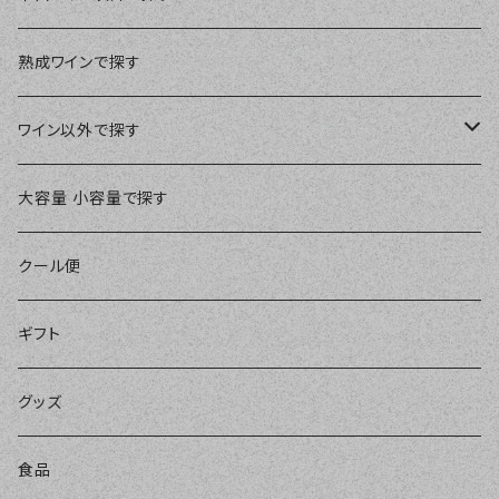
ブルゴーニュ
濃い赤ワイン
スペイン
￥3,000～￥3,999
白ワイン
やや辛口ワイン
熟成ワインで探す
シャンパーニュ
バランスの良い赤ワイン
すっきり辛口白ワイン
ドイツ
￥4,000～￥4,999
オレンジワイン
やや甘口ワイン
ワイン以外で探す
ローヌ
軽めの赤ワイン
爽やかな辛口白ワイン
アメリカ
￥5,000～￥9,999
スパークリングワイン
甘口ワイン
ブランデー
大容量 小容量で探す
ロワール
樽も感じられるバランスの良い白ワイン
コニャック
ヨーロッパ他
￥10,000～
微発泡ワイン
極甘口ワイン
シェリー
クール便
アルザス
樽もしっかり辛口白ワイン
カルヴァドス
その他の国
ロゼワイン
ウイスキー
ギフト
ラングドック・ルーション
華やかな辛口白ワイン
ブランデー他
リキュール
グッズ
フランス他
ノンアルコール
食品