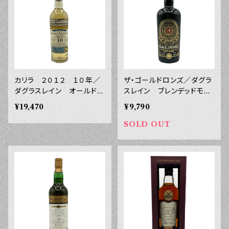
カリラ ２０１２ １０年／
ザ・ゴールドロンズ／ダグラ
ダグラスレイン オールド
スレイン ブレンデッドモル
パティキュラー ４８.４°
ト ４６.２° ７００ｍｌ
¥19,470
¥9,790
７００ｍｌ
SOLD OUT