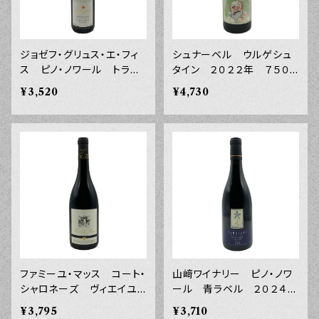
ジョゼフ・グリュス・エ・フィ
シュナーベル ウルゲシュ
ス ピノ・ノワール トラデ
タイン ２０２２年 ７５０
ィション ２０２３年 ７５０
ｍｌ
¥3,520
¥4,730
ｍｌ
ファミーユ・マッス コート・
山﨑ワイナリー ピノ・ノワ
シャロネーズ ヴィエイユ・
ール 青ラベル ２０２４
ヴィーニュ ルージュ ２０
年 ７５０ｍｌ
¥3,795
¥3,710