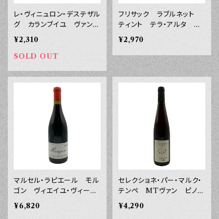
レ・ヴィニュロン・デステザル
フリサック ラブルネット
グ カランブイユ ヴァン・
ティント テラ・アルタ ２
ド・フランス ２０２４年 ７
０２４年 ７５０ｍｌ
¥2,310
¥2,970
５０ｍｌ
SOLD OUT
マルセル・ラピエール モル
セレクショネ・パー・マルク・
ゴン ヴィエイユ・ヴィーニ
テンペ MTヴァン ピノ・
ュ ２０２２年 ７５０ｍｌ
ノワール ヴァン・ド・フラン
¥6,820
¥4,290
ス ２０２４年 ７５０ｍｌ