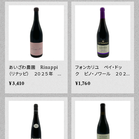
あいざわ農園 Rinappi
フォンカリユ ペイ・ドッ
（リナッピ） ２０２５年 ７
ク ピノ・ノワール ２０２４
５０ｍｌ
年 ７５０ｍｌ
¥3,410
¥1,760