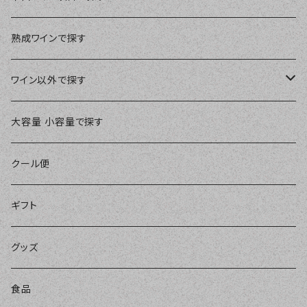
ブルゴーニュ
濃い赤ワイン
スペイン
￥3,000～￥3,999
白ワイン
やや辛口ワイン
熟成ワインで探す
シャンパーニュ
バランスの良い赤ワイン
すっきり辛口白ワイン
ドイツ
￥4,000～￥4,999
オレンジワイン
やや甘口ワイン
ワイン以外で探す
ローヌ
軽めの赤ワイン
爽やかな辛口白ワイン
アメリカ
￥5,000～￥9,999
スパークリングワイン
甘口ワイン
ブランデー
大容量 小容量で探す
ロワール
樽も感じられるバランスの良い白ワイン
コニャック
ヨーロッパ他
￥10,000～
微発泡ワイン
極甘口ワイン
シェリー
クール便
アルザス
樽もしっかり辛口白ワイン
カルヴァドス
その他の国
ロゼワイン
ウイスキー
ギフト
ラングドック・ルーション
華やかな辛口白ワイン
ブランデー他
リキュール
グッズ
フランス他
ノンアルコール
食品