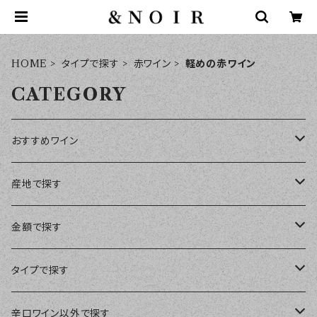
HOME
タイプで探す
赤ワイン
軽めの赤ワイン
CATEGORY
おすすめワイン
おすすめワインセット
産地で探す
日本ワイン
金額で探す
フランス
￥1～￥1,999
タイプで探す
ボルドー
イタリア
￥2,000～￥2,999
赤ワイン
辛口ワイン以外で探す