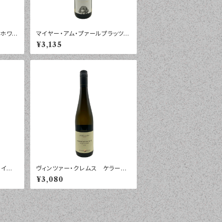
 ホワイ
マイヤー・アム・プァールプラッツ
年 ７
ベートーヴェン 第九ラベル ２０
¥3,135
２５年 ７５０ｍｌ
イン・
ヴィンツァー・クレムス ケラーマ
 ルー
イスター・プリヴァート ゲミシュ
¥3,080
ｍｌ
ター・サッツ ニーダーエスタライ
ヒ ２０２４年 ７５０ｍｌ