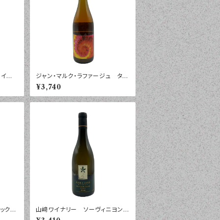
イン・
ジャン・マルク・ラファージュ タロ
 ルー
ンハ コート・カタラン ２０２４
¥3,740
ｍｌ
年 ７５０ｍｌ
ロック
山﨑ワイナリー ソーヴィニヨン・
ールボ
ブラン ２０２５年 ７５０ｍｌ