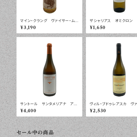
マイン・クラング ヴァイサー・ムラ
ザシャリアス オミクロン
チャック ノイジードラーゼー ２
ト ペロポネソス ２０２４
¥3,190
¥1,650
０２４年 ７５０ｍｌ
５０ｍｌ
サントール サンタメリアナ アン
ヴィル・ブドゥレアスカ ヴァ
フォラ・エイジング スキン・コンタ
イン・フレイム シャルドネ
¥4,400
¥2,530
クト ２０２４年 ７５０ｍｌ
マニア ２０２５年 ７５０
セール中の商品