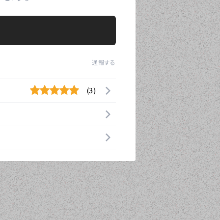
通報する
(3)