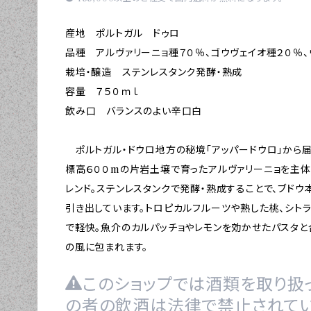
産地 ポルトガル ドゥロ
品種 アルヴァリーニョ種７０％、ゴウヴェイオ種２０％、
栽培・醸造 ステンレスタンク発酵・熟成
容量 ７５０ｍｌ
飲み口 バランスのよい辛口白
ポルトガル・ドウロ地方の秘境「アッパードウロ」から届
標高６００mの片岩土壌で育ったアルヴァリーニョを主体
レンド。ステンレスタンクで発酵・熟成することで、ブド
引き出しています。トロピカルフルーツや熟した桃、シト
で軽快。魚介のカルパッチョやレモンを効かせたパスタと
の風に包まれます。
このショップでは酒類を取り扱っ
の者の飲酒は法律で禁止されてい