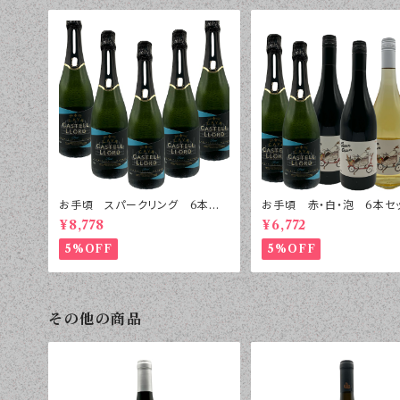
お手頃 スパークリング 6本セッ
お手頃 赤・白・泡 6本セ
ト
¥8,778
¥6,772
5%OFF
5%OFF
その他の商品