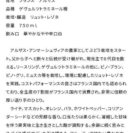
産地 フランス アルザス
品種 ゲヴュルツトラミネール種
栽培・醸造 リュット・レゾネ
容量 ７５０ｍｌ
飲み口 華やかなやや辛口白
アルザス・アンマーシュヴィアの農家としてぶどう栽培をスター
ト。父から子へと脈々と伝統が受け継がれ、現当主で８代目を数
える。リースリング、ゲヴュルツトラミネールの他に、ピノ・ブラン、
ピノ・グリ、ミュスカ等を栽培し、環境に配慮したリュット・レゾネ
を実践。コストパフォーマンスの良さはフランス国内でも認められ
ており、全生産の７割弱がフランス国内で消費され、非常に信頼の
厚い造り手のひとり。
ライチ、マスカット、オレンジ、バラ、ホワイトペッパー、コリアン
ダーシードなどの芳醇な香り。口当たりは柔らかく、凝縮した甘味
を伴う果実味と生き生きとした酸が調和する。余韻に続く苦みと