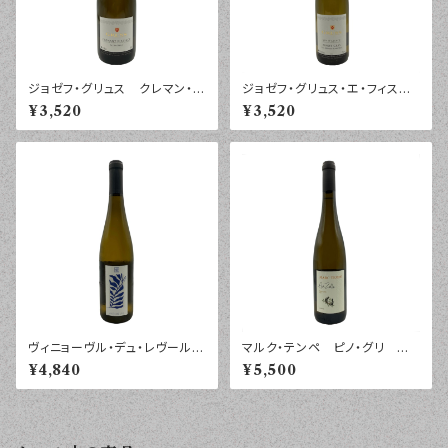
ジョゼフ・グリュス クレマン・ダ
ジョゼフ・グリュス・エ・フィス
ルザス エクストラ・ブリュッ
ピノ・グリ レ・ザルジル・ブラン
¥3,520
¥3,520
ト ７５０ｍｌ
シュ ２０２３年 ７５０ｍｌ
ヴィニョーヴル・デュ・レヴール
マルク・テンペ ピノ・グリ ア
オー・フィル・ド・リル ２０２４
ムゼル アルザス ２０２１年
¥4,840
¥5,500
年 ７５０ｍｌ
７５０ｍｌ