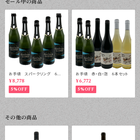
セール中の商品
お手頃 スパークリング 6本
お手頃 赤・白・泡 6本セット
セット
¥8,778
¥6,772
5%OFF
5%OFF
その他の商品