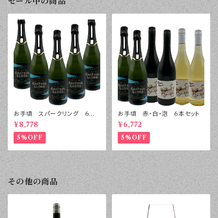
セール中の商品
お手頃 スパークリング 6本
お手頃 赤・白・泡 6本セット
セット
¥8,778
¥6,772
5%OFF
5%OFF
その他の商品