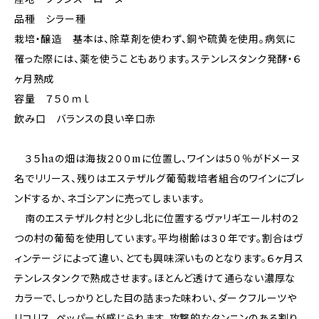
品種 シラー種
栽培・醸造 基本は、除草剤を使わず、銅や硫黄を使用。病気に
罹った際には、薬を使うこともあります。ステンレスタンク発酵・６
ヶ月熟成
容量 ７５０ｍｌ
飲み口 バランスの良い辛口赤
３５haの畑は海抜２００mに位置し、ワインは５０％がドメーヌ
名でリリース、残りはエステザルグ葡萄栽培者組合のワインにブレ
ンドするか、ネゴシアンに売ってしまいます。
南のエステザルク村と少し北に位置するヴァリギエール村の２
つの村の葡萄を使用しています。平均樹齢は３０年です。割合はヴ
ィンテージによって違い、とても興味深いものとなります。６ヶ月ス
テンレスタンクで熟成させます。ほとんど透けて通らない濃厚な
カラーで、しっかりとした目の詰まった味わい、ダークフルーツや
リコリス、ペッパーが感じられます。攻撃的なタンニンのある割り