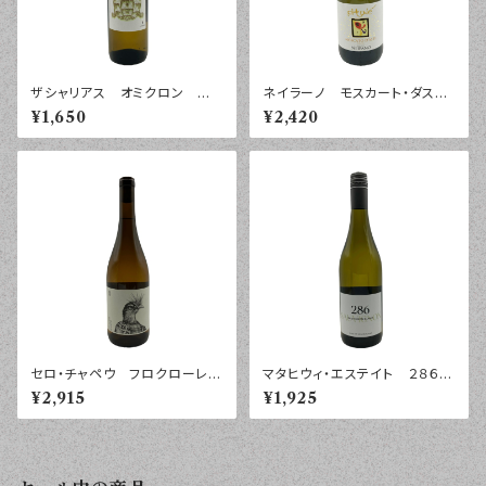
ザシャリアス オミクロン ホ
ネイラーノ モスカート・ダステ
ワイト ペロポネソス ２０２４
ィ ピツレ ２０２４年 ７５０
¥1,650
¥2,420
年 ７５０ｍｌ
ｍｌ
セロ・チャペウ フロクローレ
マタヒウィ・エステイト ２８６
ブランコ リベラ ２０２５年
ソーヴィニヨン・ブラン ワイラ
¥2,915
¥1,925
７５０ｍｌ
ラパ ２０２４年 ７５０ｍｌ