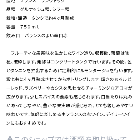
産地 フランス ラングドック
品種 グルナッシュ種、シラー種
栽培・醸造 タンクで約４ヶ月熟成
容量 ７５０ｍｌ
飲み口 バランスのよい辛口赤
フルーティな果実味を生かしたワイン造り。収穫後、葡萄は除
梗、破砕します。発酵はコンクリートタンクで行います。その間、色
とタンニンを抽出するために定期的にルモンタージュを行います。
澱と共に４ヶ月熟成させてからボトリングします。輝きのあるルビ
ーレッド、ラズベリーやカシスを思わせるチャーミングなアロマが
広がります。少しスパイスの要素も感じられます。口当たりは丸み
があってしなやか、豊かな果実味が感じられ、とても親しみやすい
味わいです。気軽に楽しめる南フランスの赤ワイン。デイリーワイ
ンにもおすすめです。
このショップでは酒類を取り扱って