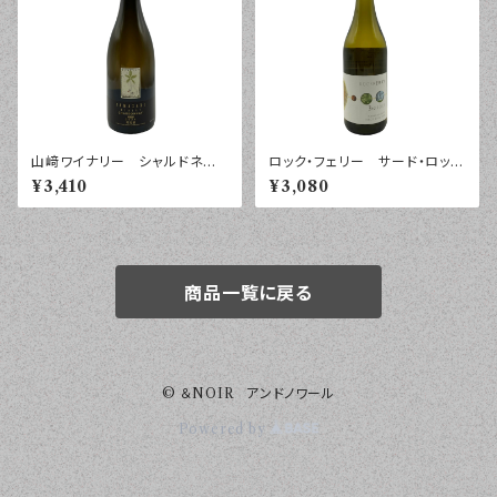
山﨑ワイナリー シャルドネ
ロック・フェリー サード・ロッ
樽醗酵 ２０２４年 ７５０ｍｌ
ク ピノ・グリ マールボロ ２
¥3,410
¥3,080
０２４年 ７５０ｍｌ
商品一覧に戻る
© ＆NOIR アンドノワール
Powered by