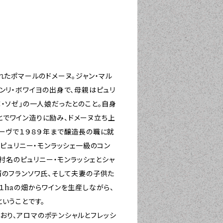
れたポマールのドメーヌ。ジャン・マル
ンリ・ボワイヨの出身で、母親はピュリ
・ソゼ」の一人娘だったとのこと。自身
でワイン造りに励み、ドメーヌ立ち上
レーヴで１９８９年まで醸造長の職に就
らピュリニー・モンラッシェ一級のコン
て村名のピュリニー・モンラッシェとシャ
婿のフランソワ氏、そして夫妻の子供た
１haの畑からワインを生産しながら、
いうことです。
り、アロマのポテンシャルとフレッシ