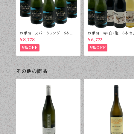
お手頃 スパークリング 6本セッ
お手頃 赤・白・泡 6本セ
ト
¥8,778
¥6,772
5%OFF
5%OFF
その他の商品