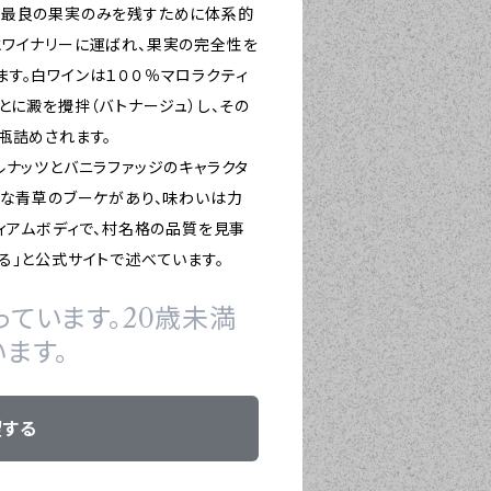
、最良の果実のみを残すために体系的
とワイナリーに運ばれ、果実の完全性を
す。白ワインは１００％マロラクティ
とに澱を攪拌（バトナージュ）し、その
瓶詰めされます。
ナッツとバニラファッジのキャラクタ
ュな青草のブーケがあり、味わいは力
ディアムボディで、村名格の品質を見事
る」と公式サイトで述べています。
ています。20歳未満
ます。
望する