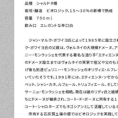
品種 シャルドネ種
栽培・醸造 ビオロジック、１５～３０％の新樽で熟成
容量 ７５０ｍｌ
飲み口 エレガントな辛口白
ジャン・マルク・ボワイヨ氏によって１９８５年に設立さ
ク・ボワイヨ氏の父親は、ヴォルネイの大規模ドメーヌ、ア
ニー・モンラッシェを代表する著名な造り手「エティエンヌ
のドメーヌ設立まではヴォルネイの実家で祖父や父のもと
げ後も別途ピュリニー・モンラッシェのオリヴィエ・ルフ
いていたそうです。１９９１年には、エティエンヌ・ソゼか
ベット、シャン・カネ、ルフェール、トリュフィエール、そし
サーニュ・モンラッシェを相続。現在は娘のリディ氏と娘
ちにドメーヌが継承され、コート・ド・ボーヌに所有する１
コート・シャロネーズでもネゴシアンとして活躍していると
所有する石灰質土壌の畑ではビオロジックを実践してお