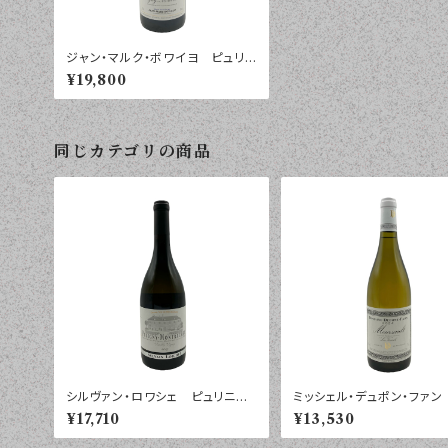
ジャン・マルク・ボワイヨ ピュリニ
ー・モンラッシェ ２０２２年 ７５
¥19,800
０ｍｌ
同じカテゴリの商品
シルヴァン・ロワシェ ピュリニー・
ミッシェル・デュポン・ファン
モンラッシェ ２０２３年 ７５０ｍ
ソー レ・ヴィルウイユ ２
¥17,710
¥13,530
ｌ
年 ７５０ｍｌ