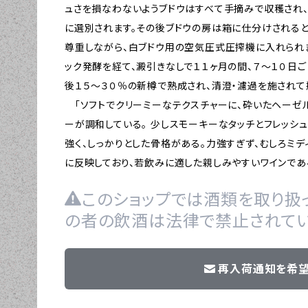
ュさを損なわないようブドウはすべて手摘みで収穫され
に選別されます。その後ブドウの房は箱に仕分けされる
尊重しながら、白ブドウ用の空気圧式圧搾機に入れられま
ック発酵を経て、澱引きなしで１１ヶ月の間、７～１０日ご
後１５～３０％の新樽で熟成され、清澄・濾過を施されて
「ソフトでクリーミーなテクスチャーに、砕いたヘーゼル
ーが調和している。 少しスモーキーなタッチとフレッシ
強く、しっかりとした骨格がある。力強すぎず、むしろミ
に反映しており、若飲みに適した親しみやすいワインであ
このショップでは酒類を取り扱っ
の者の飲酒は法律で禁止されてい
再入荷通知を希