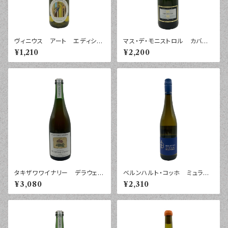
ヴィニウス アート エディショ
マス・デ・モニストロル カバ
ン シャルドネ ペイ・ドック
セレクション エスペシャル ブ
¥1,210
¥2,200
２０２５年 ７５０ｍｌ
リュット ２０２３年 ７５０ｍｌ
タキザワワイナリー デラウェ
ベルンハルト・コッホ ミュラー
ア オレンジ スパークリン
トゥルガウ プティ・チエ トロ
¥3,080
¥2,310
グ ２０２５年 ７５０ｍｌ
ッケン ファルツ ２０２５年
７５０ｍｌ