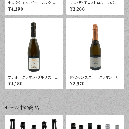
セレクショネ・パー マルク・テ
マス・デ・モニストロル カバ
ンペ クレマン・ダルザス ブリ
セレクション エスペシャル ブ
¥4,290
¥2,200
ュット・ナチュール ７５０ｍｌ
リュット ２０２３年 ７５０ｍｌ
ブレル クレマン・ダルザス ブ
ド・シャンスニー クレマン・ド・
ラン ブリュット・ナチュール ２
ロワール ブリュット ７５０ｍ
¥4,180
¥2,970
０２３年 ７５０ｍｌ
ｌ
セール中の商品