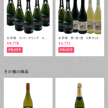
お手頃 スパークリング 6本
お手頃 赤・白・泡 6本セット
セット
¥8,778
¥6,772
5%OFF
5%OFF
その他の商品