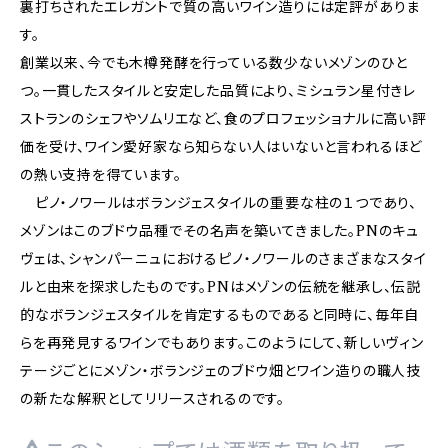
裏打ちされたエレガントで質の高いワイン造りには定評がありま
す。
創業以来、今でも木樽発酵を行っている数少ないメゾンのひと
つ。一貫したスタイルと安定した品質により、ミシュラン星付きレ
ストランのシェフやソムリエなど、食のプロフェッショナルに高い評
価を受け、ワイン愛好家なら知らない人はいないと言われるほど
の熱い支持を得ています。
ピノ・ノワールはボランジェスタイルの重要な柱の１つであり、
メゾンはこのブドウ品種でその名声を築いてきました。PNのキュ
ヴェは、シャンパーニュにおけるピノ・ノワールのさまざまなスタイ
ルと由来を探求したものです。PNはメゾンの伝統を継承し、伝説
的なボランジェスタイルを肯定するものであると同時に、毎年自
らを再発見するワインでもあります。このようにして、新しいヴィン
テージごとにメゾン・ボランジェのブドウ畑とワイン造りの職人技
の新たな解釈としてリリースされるのです。