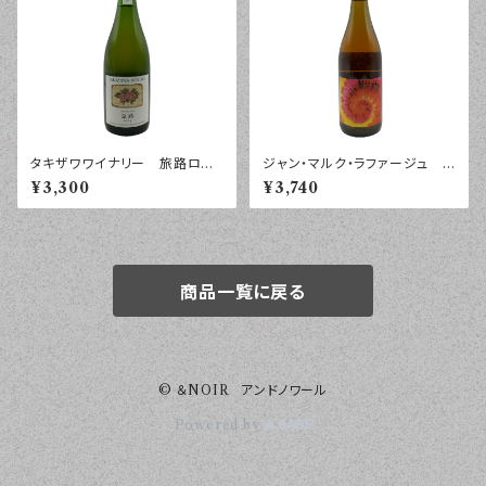
タキザワワイナリー 旅路ロ
ジャン・マルク・ラファージュ タ
ゼ スパークリング ２０２４
ロンハ コート・カタラン ２０
¥3,300
¥3,740
年 ７５０ｍｌ
２４年 ７５０ｍｌ
商品一覧に戻る
© ＆NOIR アンドノワール
Powered by