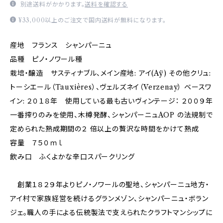
別途送料がかかります。
送料を確認する
¥33,000以上のご注文で国内送料が無料になります。
産地 フランス シャンパーニュ
品種 ピノ・ノワール種
栽培・醸造 サスティナブル、メイン産地: アイ(Aÿ) その他クリュ:
トーシエール（Tauxières）、ヴェルズネイ（Verzenay） ベースワ
イン: ２０１８年 使用している最も古いヴィンテージ： ２００９年
一番搾りのみを使用、木樽発酵、シャンパーニュAOP の法規制で
定められた熟成期間の２ 倍以上の贅沢な時間をかけて熟成
容量 ７５０ｍｌ
飲み口 ふくよかな辛口スパークリング
創業１８２９年よりピノ・ノワールの聖地、シャンパーニュ地方・
アイ村で家族経営を続けるグランメゾン、シャンパーニュ・ボラン
ジェ。職人の手による伝統製法で支えられたクラフトマンシップに