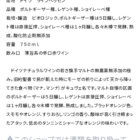
産地 ドイツ ラインヘッセン
品種 ポルトギーザー種、レゲント種、ショイレーベ種
栽培・醸造 ビオロジック、ポルトギーザー種は５日醸し、レゲン
ト種は直接圧搾、ショイレーベ種は１ヶ月醸し各々木樽で発酵、熟
成、酸化防止剤無添加
容量 ７５０ｍｌ
飲み口 薄旨系の辛口赤ワイン
ドイツナチュラルワインの若き旗手マルトの無農薬無添加の極
み。旧約聖書で民が飢えた時にモーゼの祈りによって天から降っ
てきた食べ物（マナ、マンナ）がキュヴェ名です。マルト自慢の区画
のポルトギーザーは５日醸し、レゲントは直接圧搾、ショイレーベ
は１ヶ月醸し各々木樽で発酵、熟成しました。ブラッドオレンジ色、
スモモやオレンジ、すりおろしリンゴの香り、酸味が高く引き締まっ
たアタック、低めのタンニンとシャープなオレンジの味わいです。
このショップでは酒類を取り扱って