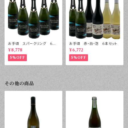
お手頃 スパークリング 6本
お手頃 赤・白・泡 6本セット
セット
¥8,778
¥6,772
5%OFF
5%OFF
その他の商品