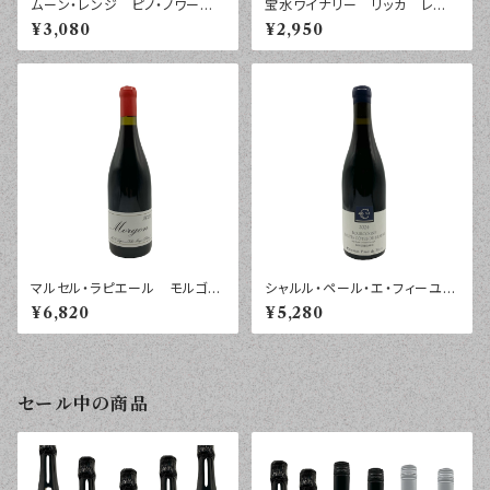
ムーン・レンジ ピノ・ノワー
宝水ワイナリー リッカ レゲ
ル ペイ・ドック ２０２４年 ７
ント ２０２５年 ７５０ｍｌ
¥3,080
¥2,950
５０ｍｌ
マルセル・ラピエール モルゴ
シャルル・ペール・エ・フィーユ
ン ヴィエイユ・ヴィーニュ ２
ブルゴーニュ オート・コート・
¥6,820
¥5,280
０２２年 ７５０ｍｌ
ド・ボーヌ ルージュ ボールガ
ール ２０２４年 ７５０ｍｌ
セール中の商品