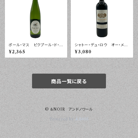
ポール・マス ピクプール・ド・ピ
シャトー・デュ・ロウ オー・メド
ネ ２０２５年 ７５０ｍｌ
ック ２０１８年 ７５０ｍｌ
¥2,365
¥3,080
商品一覧に戻る
© ＆NOIR アンドノワール
Powered by