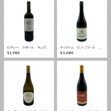
ピネレー カオール キュヴ
ディヴァム ピノ・ノワール モ
ェ Ａ＆Ｅ ２０２０年 ７５０ｍ
ントレー ２０２２年 ７５０ｍｌ
¥1,980
¥3,080
ｌ