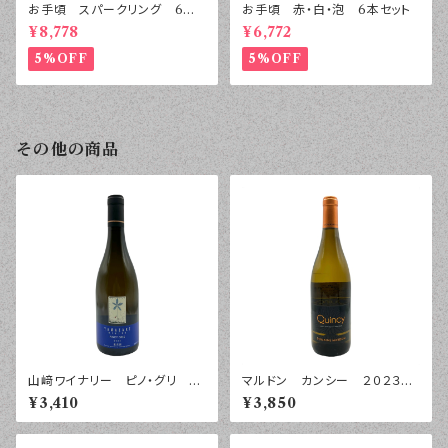
お手頃 スパークリング 6本
お手頃 赤・白・泡 6本セット
セット
¥8,778
¥6,772
5%OFF
5%OFF
その他の商品
山﨑ワイナリー ピノ・グリ ２
マルドン カンシー ２０２３
０２５年 ７５０ｍｌ
年 ７５０ｍｌ
¥3,410
¥3,850