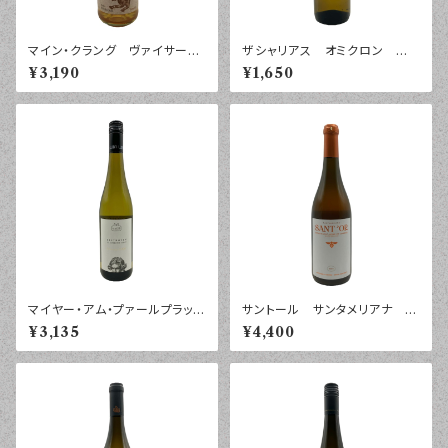
マイン・クラング ヴァイサー・
ザシャリアス オミクロン ホ
ムラチャック ノイジードラーゼ
ワイト ペロポネソス ２０２４
¥3,190
¥1,650
ー ２０２４年 ７５０ｍｌ
年 ７５０ｍｌ
マイヤー・アム・プァールプラッ
サントール サンタメリアナ ア
ツ ベートーヴェン 第九ラベ
ンフォラ・エイジング スキン・コ
¥3,135
¥4,400
ル ２０２５年 ７５０ｍｌ
ンタクト ２０２４年 ７５０ｍｌ