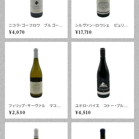
ニコラ・ゴーフロワ ブルゴーニ
シルヴァン・ロワシェ ピュリニ
ュ アリゴテ ヴィエイユ・ヴィ
ー・モンラッシェ ２０２３年 ７
¥4,070
¥17,710
ーニュ ２０２３年 ７５０ｍｌ
５０ｍｌ
フィリップ・サーヴァル マコン・
ユドロ・バイエ コトー・ブルギ
ヴィラージュ ２０２４年 ７５０
ニヨン ルージュ レ・ブラッ
¥2,530
¥4,510
ｍｌ
ク・チェアーズ ２０２２年 ７５
０ｍｌ