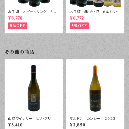
お手頃 スパークリング 6本
お手頃 赤・白・泡 6本セット
セット
¥8,778
¥6,772
5%OFF
5%OFF
その他の商品
山﨑ワイナリー ピノ・グリ
マルドン カンシー ２０２３
紺 ２０２４年 ７５０ｍｌ
年 ７５０ｍｌ
¥3,410
¥3,850