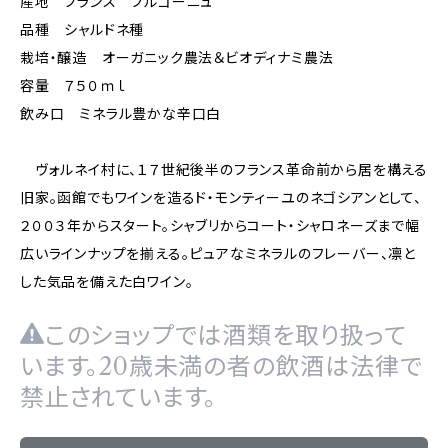
産地 フランス ブルゴーニュ
品種 シャルドネ種
栽培・醸造 オーガニック農法＆ビオディナミ農法
容量 ７５０ｍｌ
飲み口 ミネラル豊かな辛口白
ヴォルネイ村に、１７世紀後半のフランス革命前から居を構える
旧家。函館でもワインを造るド・モンティーユのネゴシアンとして、
２００３年からスタート。シャブリからコート・シャロネーズまで幅
広いラインナップを揃える。ピュアなミネラルのフレーバー、凛と
した気品を備えた白ワイン。
このショップでは酒類を取り扱って
います。20歳未満の者の飲酒は法律で
禁止されています。