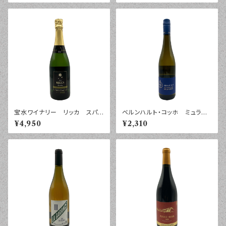
宝水ワイナリー リッカ スパ
ベルンハルト・コッホ ミュラー
ークリング ２０２４年 ７５０
トゥルガウ プティ・チエ トロ
¥4,950
¥2,310
ｍｌ
ッケン ファルツ ２０２５年
７５０ｍｌ