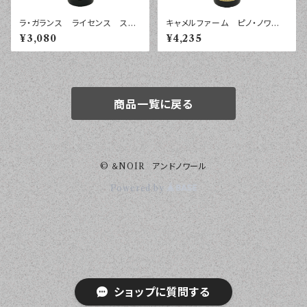
ラ・ガランス ライセンス スリ
キャメルファーム ピノ・ノワー
ー ブラン ヴァン・ド・フラン
ル フジモトヴィンヤード ２０
¥3,080
¥4,235
ス ２０２５年 ７５０ｍｌ
２４年 ７５０ｍｌ
商品一覧に戻る
© ＆NOIR アンドノワール
Powered by
ショップに質問する