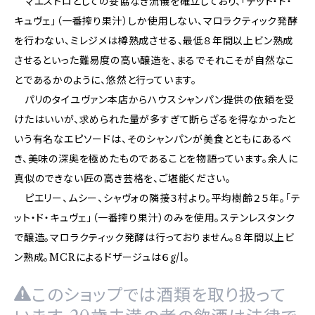
マエストロとしての妥協なき流儀を確立しており、「テット・ド・
キュヴェ」（一番搾り果汁）しか使用しない、マロラクティック発酵
を行わない、ミレジメは樽熟成させる、最低８年間以上ビン熟成
させるといった難易度の高い醸造を、まるでそれこそが自然なこ
とであるかのように、悠然と行っています。
パリのタイユヴァン本店からハウスシャンパン提供の依頼を受
けたはいいが、求められた量が多すぎて断らざるを得なかったと
いう有名なエピソードは、そのシャンパンが美食とともにあるべ
き、美味の深奥を極めたものであることを物語っています。余人に
真似のできない匠の高き芸格を、ご堪能ください。
ピエリー、ムシー、シャヴォの隣接３村より。平均樹齢２５年。「テ
ット・ド・キュヴェ」（一番搾り果汁）のみを使用。ステンレスタンク
で醸造。マロラクティック発酵は行っておりません。８年間以上ビ
ン熟成。MCRによるドザージュは６g/l。
このショップでは酒類を取り扱って