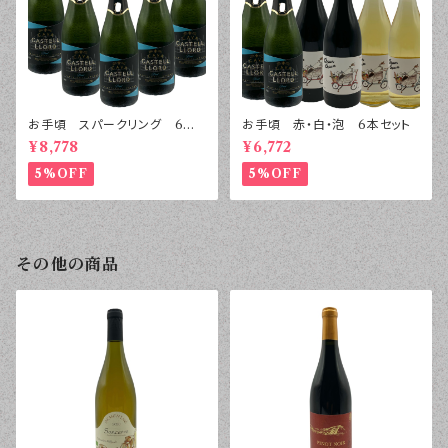
お手頃 スパークリング 6本
お手頃 赤・白・泡 6本セット
セット
¥8,778
¥6,772
5%OFF
5%OFF
その他の商品