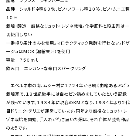
産地 フランス シャンパーニュ
品種 シャルドネ種８０％、ピノ・ノワール種１０％、ピノ・ムニエ種
１０％
栽培・醸造 厳格なリュット・レゾネ栽培。化学肥料と殺虫剤は一
切使用しない
一番搾り果汁のみを使用。マロラクティック発酵を行わない。ドザ
ージュはMCR（濃縮果汁）を使用
容量 ７５０ｍｌ
飲み口 エレガントな辛口スパークリング
エペルネ市の南、ムシー村に１７２４年から続く由緒あるぶどう
栽培家で、１８世紀後半には自社ビン詰めをしていたという記録
が残っています。１９３４年に現容のRMとなり、１９８４年より２代
目ドミニク・テリエが運営しています。同年より厳格なリュット・レ
ゾネ栽培を開始。手入れが行き届いた畑は、それ自体が芸術作品
のようです。