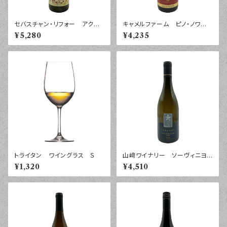
セバスチャン・リフォー アクメ
キャメルファーム ピノ・ノワー
ニネ サンセール ２０２０年
ル フジモトヴィンヤード ２０
¥5,280
¥4,235
７５０ｍｌ
２４年 ７５０ｍｌ
トライタン ワイングラス Ｓ
山﨑ワイナリー ソーヴィニヨ
ン・ブラン フォレスト ２０２５
¥1,320
¥4,510
年 ７５０ｍｌ