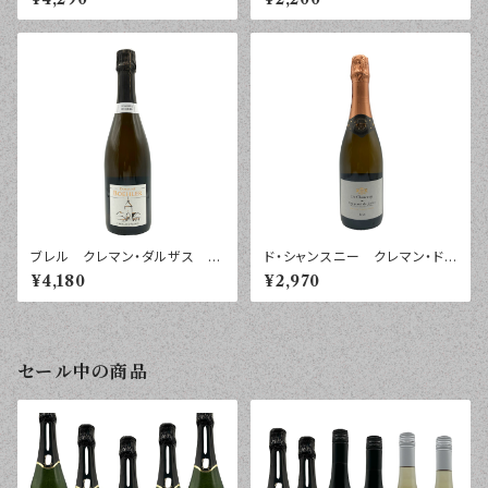
ュット・ナチュール ７５０ｍｌ
リュット ２０２３年 ７５０ｍｌ
ブレル クレマン・ダルザス ブ
ド・シャンスニー クレマン・ド・
ラン ブリュット・ナチュール ２
ロワール ブリュット ７５０ｍ
¥4,180
¥2,970
０２３年 ７５０ｍｌ
ｌ
セール中の商品