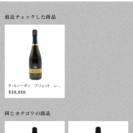
最近チェックした商品
Ｒ・ルノーダン ブリュット レ
ゼルヴ シャンパーニュ ７５０
¥10,010
ｍｌ
同じカテゴリの商品