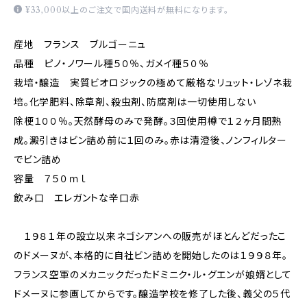
¥33,000以上のご注文で国内送料が無料になります。
産地 フランス ブルゴーニュ
品種 ピノ・ノワール種５０％、ガメイ種５０％
栽培・醸造 実質ビオロジックの極めて厳格なリュット・レゾネ栽
培。化学肥料、除草剤、殺虫剤、防腐剤は一切使用しない
除梗１００％。天然酵母のみで発酵。３回使用樽で１２ヶ月間熟
成。澱引きはビン詰め前に１回のみ。赤は清澄後、ノンフィルター
でビン詰め
容量 ７５０ｍｌ
飲み口 エレガントな辛口赤
１９８１年の設立以来ネゴシアンへの販売がほとんどだったこ
のドメーヌが、本格的に自社ビン詰めを開始したのは１９９８年。
フランス空軍のメカニックだったドミニク・ル・グエンが娘婿として
ドメーヌに参画してからです。醸造学校を修了した後、義父の５代