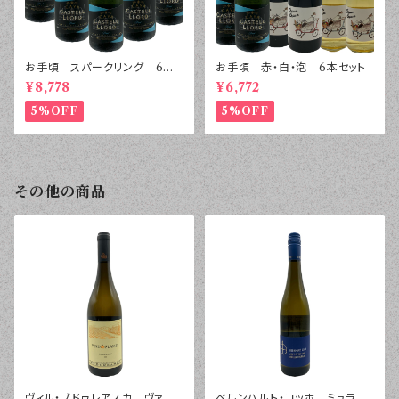
お手頃 スパークリング 6本
お手頃 赤・白・泡 6本セット
セット
¥8,778
¥6,772
5%OFF
5%OFF
その他の商品
ヴィル・ブドゥレアスカ ヴァイ
ベルンハルト・コッホ ミュラー