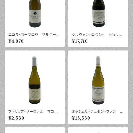
ニコラ・ゴーフロワ ブルゴーニ
シルヴァン・ロワシェ ピュリニ
ュ アリゴテ ヴィエイユ・ヴィ
ー・モンラッシェ ２０２３年 ７
¥4,070
¥17,710
ーニュ ２０２３年 ７５０ｍｌ
５０ｍｌ
フィリップ・サーヴァル マコン・
ミッシェル・デュポン・ファン ム
ヴィラージュ ２０２４年 ７５０
ルソー レ・ヴィルウイユ ２０
¥2,530
¥13,530
ｍｌ
２４年 ７５０ｍｌ