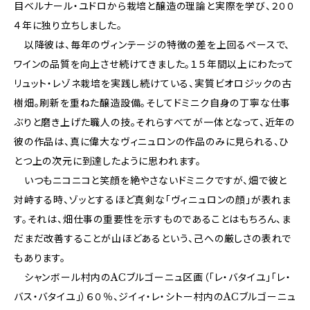
目ベルナール・ユドロから栽培と醸造の理論と実際を学び、２００
４年に独り立ちしました。
以降彼は、毎年のヴィンテージの特徴の差を上回るペースで、
ワインの品質を向上させ続けてきました。１５年間以上にわたって
リュット・レゾネ栽培を実践し続けている、実質ビオロジックの古
樹畑。刷新を重ねた醸造設備。そしてドミニク自身の丁寧な仕事
ぶりと磨き上げた職人の技。それらすべてが一体となって、近年の
彼の作品は、真に偉大なヴィニュロンの作品のみに見られる、ひ
とつ上の次元に到達したように思われます。
いつもニコニコと笑顔を絶やさないドミニクですが、畑で彼と
対峙する時、ゾッとするほど真剣な「ヴィニュロンの顔」が表れま
す。それは、畑仕事の重要性を示すものであることはもちろん、ま
だまだ改善することが山ほどあるという、己への厳しさの表れで
もあります。
シャンボール村内のACブルゴーニュ区画（「レ・バタイユ」「レ・
バス・バタイユ」）６０％、ジイィ・レ・シトー村内のACブルゴーニュ