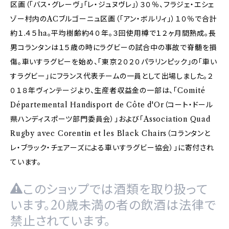
区画（「バス・グレーヴ」「レ・ジュヌヴレ」）３０％、フラジェ・エシェ
ゾー村内のACブルゴーニュ区画（「アン・ボルリィ」）１０％で合計
約１.４５ha。平均樹齢約４０年。３回使用樽で１２ヶ月間熟成。長
男コランタンは１５歳の時にラグビーの試合中の事故で脊髄を損
傷。車いすラグビーを始め、「東京２０２０パラリンピック」の「車い
すラグビー」にフランス代表チームの一員として出場しました。２
０１８年ヴィンテージより、生産者収益金の一部は、「Comité
Départemental Handisport de Côte d'Or（コート・ドール
県ハンディスポーツ部門委員会）」および「Association Quad
Rugby avec Corentin et les Black Chairs（コランタンと
レ・ブラック・チェアーズによる車いすラグビー協会）」に寄付され
ています。
このショップでは酒類を取り扱って
います。20歳未満の者の飲酒は法律で
禁止されています。