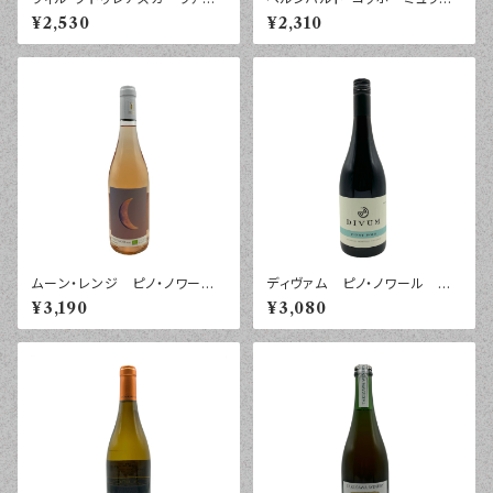
ン・イン・フレイム シャルド
トゥルガウ プティ・チエ トロ
¥2,530
¥2,310
ネ ルーマニア ２０２５年 ７
ッケン ファルツ ２０２５年
５０ｍｌ
７５０ｍｌ
ムーン・レンジ ピノ・ノワー
ディヴァム ピノ・ノワール モ
ル ロゼ ペイ・ドック ２０２
ントレー ２０２２年 ７５０ｍｌ
¥3,190
¥3,080
５年 ７５０ｍｌ