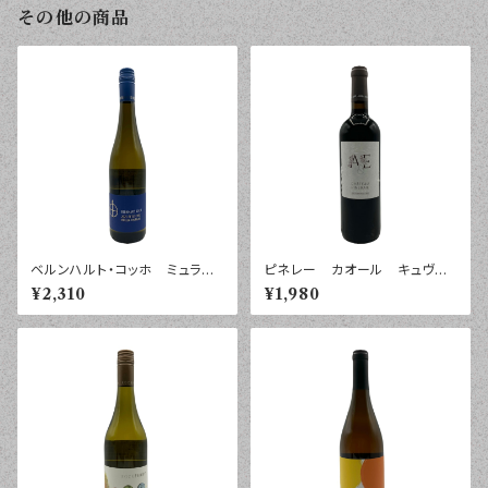
その他の商品
ベルンハルト・コッホ ミュラー
ピネレー カオール キュヴ
トゥルガウ プティ・チエ トロ
ェ Ａ＆Ｅ ２０２０年 ７５０ｍ
¥2,310
¥1,980
ッケン ファルツ ２０２５年
ｌ
７５０ｍｌ