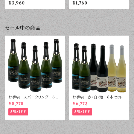
メール ヴァントゥー ２０２５
ニエ レセルバ オレンジ エ
¥3,960
¥1,760
年 ７５０ｍｌ
ルキ・ヴァレー ２０２４年 ７５
０ｍｌ
セール中の商品
お手頃 スパークリング 6本
お手頃 赤・白・泡 6本セット
セット
¥8,778
¥6,772
5%OFF
5%OFF