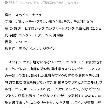
¥33,000以上のご注文で国内送料が無料になります。
産地 スペイン ナバラ
品種 ガルナッチャ・ブランカ種９０％、モスカテル種１０％
栽培・醸造 ビオロジック、コンクリートタンク(果皮と共に１０日
間)発酵、コンクリートタンク６ヶ月熟成
容量 ７５０ｍｌ
飲み口 爽やかなオレンジワイン
スペイン・ナバラ地方にあるワイナリーで、２０００年に設立され
ました。ピレネー山脈に近い砂漠地帯ラス・バルデナス・レアレス
の一端に位置し、乾燥した北風がブドウの害虫や病気を防ぐ、理
想的な栽培環境を持っています。創業者のマリアとダニエルは、ブ
ルゴーニュ、オーストラリア、南アフリカ、アルゼンチンなどでワイ
ン造りの経験を積み、「自然なワイン造り」を実践するためにこの
地を選びました。コンクリートタンクを活用し、ワインが適度に呼