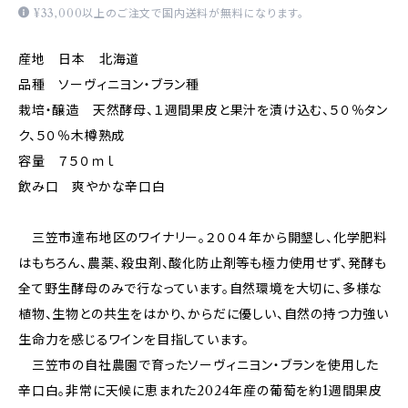
¥33,000以上のご注文で国内送料が無料になります。
産地 日本 北海道
品種 ソーヴィニヨン・ブラン種
栽培・醸造 天然酵母、１週間果皮と果汁を漬け込む、５０％タン
ク、５０％木樽熟成
容量 ７５０ｍｌ
飲み口 爽やかな辛口白
三笠市達布地区のワイナリー。２００４年から開墾し、化学肥料
はもちろん、農薬、殺虫剤、酸化防止剤等も極力使用せず、発酵も
全て野生酵母のみで行なっています。自然環境を大切に、多様な
植物、生物との共生をはかり、からだに優しい、自然の持つ力強い
生命力を感じるワインを目指しています。
三笠市の自社農園で育ったソーヴィニヨン・ブランを使用した
辛口白。非常に天候に恵まれた2024年産の葡萄を約1週間果皮