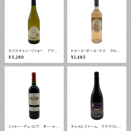
セバスチャン・リフォー アクメ
ドメーヌ・ポール・マス クロー
ニネ サンセール ２０２０年
ド・ヴァル ロゼ ペイドック
¥5,280
¥1,485
７５０ｍｌ
２０２５年 ７５０ｍｌ
シャトー・デュ・ロウ オー・メド
キャメルファーム ブラウフレン
ック ２０１８年 ７５０ｍｌ
キッシュ プライベート・リザー