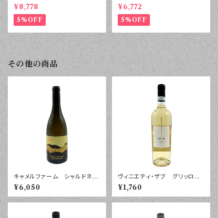
セット
¥8,778
¥6,772
5%OFF
5%OFF
その他の商品
キャメルファーム シャルドネ
ヴィニエティ・ザブ グリッロ
２０２４年 ７５０ｍｌ
シチリア ２０２５年 ７５０ｍｌ
¥6,050
¥1,760