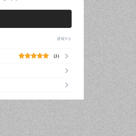
通報する
(3)