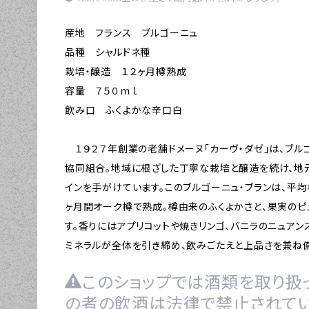
産地 フランス ブルゴーニュ
品種 シャルドネ種
栽培・醸造 １２ヶ月樽熟成
容量 ７５０ｍｌ
飲み口 ふくよかな辛口白
１９２７年創業の老舗ドメーヌ「カーヴ・ダゼ」は、ブ
協同組合。地域に根ざした丁寧な栽培と醸造を続け、地
インを手がけています。このブルゴーニュ・ブランは、平均
ヶ月間オーク樽で熟成。樽由来のふくよかさと、果実の
す。香りにはアプリコットや焼きリンゴ、バニラのニュアン
ミネラルが全体を引き締め、飲みごたえと上品さを兼ね備
このショップでは酒類を取り扱っ
の者の飲酒は法律で禁止されてい