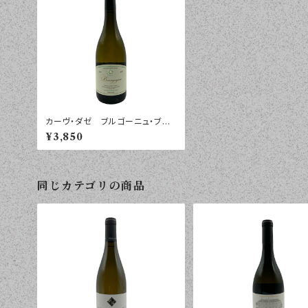
カーヴ・ダゼ ブルゴーニュ・ブラ
ン オーク・バレル ２０２３年 ７
¥3,850
５０ｍｌ
同じカテゴリの商品