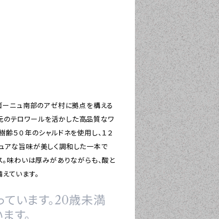
ルゴーニュ南部のアゼ村に拠点を構える
元のテロワールを活かした高品質なワ
樹齢５０年のシャルドネを使用し、１２
ピュアな旨味が美しく調和した一本で
ス。味わいは厚みがありながらも、酸と
えています。
ています。20歳未満
ます。