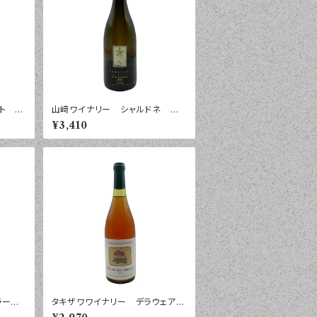
ト ア
山﨑ワイナリー シャルドネ 樽
ヴィニ
醗酵 ２０２４年 ７５０ｍｌ
¥3,410
年 ７
ラートゥ
タキザワワイナリー デラウェア
ッケ
オレンジ ２０２５年 ７５０ｍｌ