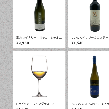
宝水ワイナリー リッカ シャルド
ｄ．Ａ．ワイナリー＆エステー
ネ ２０２５年 ７５０ｍｌ
ストラック カベルネ・ソー
¥2,950
¥1,540
ヨン ペイ・ドック ２０２４
５０ｍｌ
トライタン ワイングラス Ｓ
ベルンハルト・コッホ ミュ
ルガウ プティ・チエ トロ