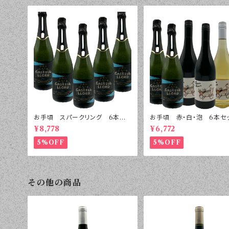
お手頃 スパークリング 6本セッ
お手頃 赤・白・泡 6本セ
ト
¥8,778
¥6,772
5%OFF
5%OFF
その他の商品