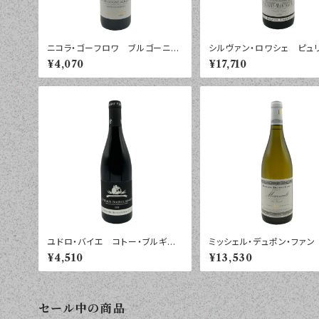
ニコラ・ゴーフロワ ブルゴーニ
シルヴァン・ロワシェ ピュ
ュ アリゴテ ヴィエイユ・ヴィー
モンラッシェ ２０２３年 
¥4,070
¥17,710
ニュ ２０２３年 ７５０ｍｌ
ｌ
ユドロ・バイエ コトー・ブルギニ
ミッシェル・デュポン・ファン
ヨン ルージュ レ・ブラック・チェ
ソー レ・ヴィルウイユ ２
¥4,510
¥13,530
アーズ ２０２２年 ７５０ｍｌ
年 ７５０ｍｌ
セール中の商品