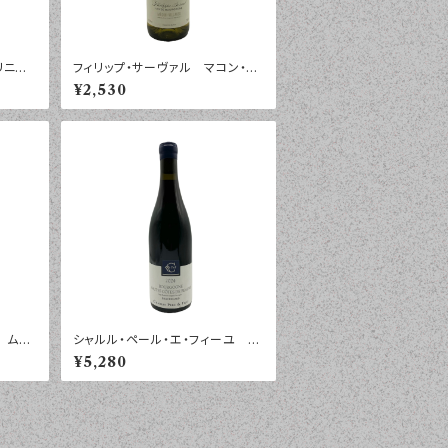
リニー・
フィリップ・サーヴァル マコン・ヴ
７５０ｍ
ィラージュ ２０２４年 ７５０ｍｌ
¥2,530
 ムル
シャルル・ペール・エ・フィーユ ブ
０２４
ルゴーニュ オート・コート・ド・ボ
¥5,280
ーヌ ルージュ ボールガール
２０２４年 ７５０ｍｌ