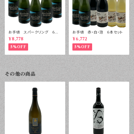
お手頃 スパークリング 6本
お手頃 赤・白・泡 6本セット
セット
¥8,778
¥6,772
5%OFF
5%OFF
その他の商品