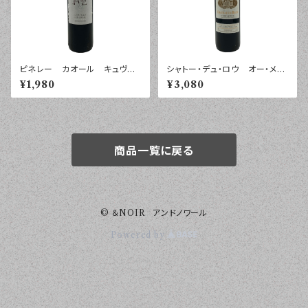
ピネレー カオール キュヴ
シャトー・デュ・ロウ オー・メド
ェ Ａ＆Ｅ ２０２０年 ７５０ｍ
ック ２０１８年 ７５０ｍｌ
¥1,980
¥3,080
ｌ
商品一覧に戻る
© ＆NOIR アンドノワール
Powered by