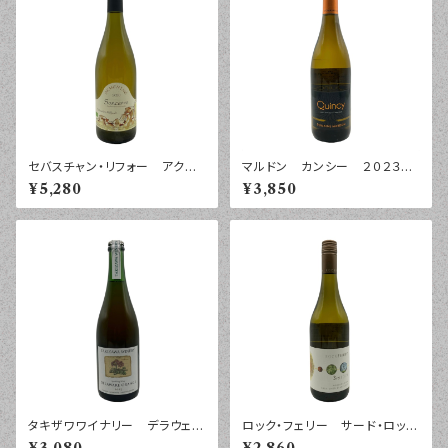
セバスチャン・リフォー アクメ
マルドン カンシー ２０２３
ニネ サンセール ２０２０年
年 ７５０ｍｌ
¥5,280
¥3,850
７５０ｍｌ
タキザワワイナリー デラウェ
ロック・フェリー サード・ロッ
ア オレンジ スパークリン
ク ソーヴィニヨン・ブラン マ