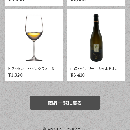
¥3,080
¥2,860
グ ２０２５年 ７５０ｍｌ
ールボロ ２０２４年 ７５０ｍ
ｌ
トライタン ワイングラス Ｓ
山﨑ワイナリー シャルドネ
樽醗酵 ２０２４年 ７５０ｍｌ
¥1,320
¥3,410
商品一覧に戻る
© ＆NOIR アンドノワール