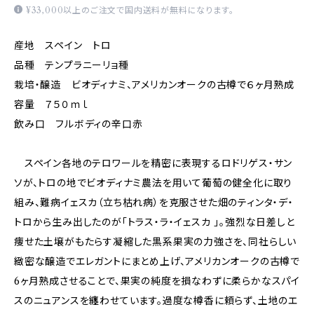
¥33,000以上のご注文で国内送料が無料になります。
産地 スペイン トロ
品種 テンプラニーリョ種
栽培・醸造 ビオディナミ、アメリカンオークの古樽で６ヶ月熟成
容量 ７５０ｍｌ
飲み口 フルボディの辛口赤
スペイン各地のテロワールを精密に表現するロドリゲス・サン
ソが、トロの地でビオディナミ農法を用いて葡萄の健全化に取り
組み、難病イェスカ（立ち枯れ病）を克服させた畑のティンタ・デ・
トロから生み出したのが「トラス・ラ・イェスカ 」。強烈な日差しと
痩せた土壌がもたらす凝縮した黒系果実の力強さを、同社らしい
緻密な醸造でエレガントにまとめ上げ、アメリカンオークの古樽で
6ヶ月熟成させることで、果実の純度を損なわずに柔らかなスパイ
スのニュアンスを纏わせています。過度な樽香に頼らず、土地のエ