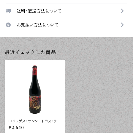
送料・配送方法について
お支払い方法について
最近チェックした商品
ロドリゲス・サンソ トラス・ラ・
イェスカ トロ ２０２２年 ７
¥2,640
５０ｍｌ