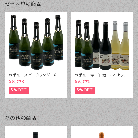
セール中の商品
お手頃 スパークリング 6本
お手頃 赤・白・泡 6本セット
セット
¥8,778
¥6,772
5%OFF
5%OFF
その他の商品