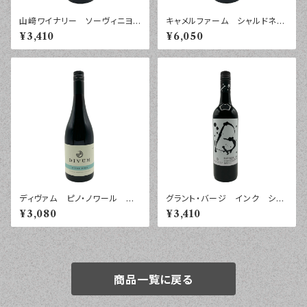
山﨑ワイナリー ソーヴィニヨ
キャメルファーム シャルドネ
ン・ブラン ２０２５年 ７５０ｍ
２０２４年 ７５０ｍｌ
¥3,410
¥6,050
ｌ
ディヴァム ピノ・ノワール モ
グラント・バージ インク シラ
ントレー ２０２２年 ７５０ｍｌ
ーズ バロッサ・ヴァレー ２０
¥3,080
¥3,410
２５年 ７５０ｍｌ
商品一覧に戻る