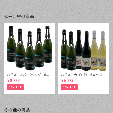
０ｍｌ
セール中の商品
お手頃 スパークリング 6本
お手頃 赤・白・泡 6本セット
セット
¥8,778
¥6,772
5%OFF
5%OFF
その他の商品