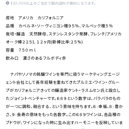
¥33,000以上のご注文で国内送料が無料になります。
産地 アメリカ カリフォルニア
品種 カベルネ・ソーヴィニヨン種９５％、マルベック種５％
栽培・醸造 天然酵母、ステンレスタンク発酵、フレンチ/アメリカ
オーク樽２２５L １２ヶ月(新樽比率:２５%)
容量 ７５０ｍｌ
飲み口 濃さのあるフルボディ赤
ナパやソノマの銘醸ワインを専門に扱うマーケティングエージ
ェント会社として長年経験を重ねてきたプルミエ・ワイン・グルー
プがカリフォルニアきっての醸造家ケント・ラスムセン氏と設立し
たジョイントベンチャーです。６８９という数字は、バラバラのもの
が一つに調和、融合する、という意味を持ちます。６-幸福、８-豊か
さ、９-長寿の意味をもった各数字。この６８９ワインは、各品種の
ブドウが、ワインになった時に生み出すハーモニーを反映していま