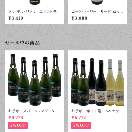
ソル・デル・リマリ エクストラヴ
ロック・フェリー サード・ロッ
ァージンオリーブオイル １００
ク ピノ・グリ マールボロ ２
¥3,410
¥3,080
０ｍｌ
０２４年 ７５０ｍｌ
セール中の商品
お手頃 スパークリング 6本
お手頃 赤・白・泡 6本セット
セット
¥8,778
¥6,772
5%OFF
5%OFF