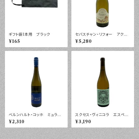
ギフト袋1本用 ブラック
セバスチャン・リフォー アクメ
ニネ サンセール ２０２０年
¥165
¥5,280
７５０ｍｌ
ベルンハルト・コッホ ミュラー
スクセス・ヴィニコラ エスペリ
トゥルガウ プティ・チエ トロ
エンシア パレリャーダ ヴィ
¥2,310
¥3,190
ッケン ファルツ ２０２５年
ノ・デ・メサ ２０２４年 ７５０
７５０ｍｌ
ｍｌ