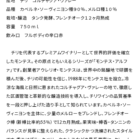
産地 チリ コルチャグア・ヴァレー
品種 カベルネ・ソーヴィニヨン種９０％、メルロ種１０％
栽培・醸造 タンク発酵、フレンチオーク１２ヶ月熟成
容量 ７５０ｍｌ
飲み口 フルボディの辛口赤
チリを代表するプレミアムワイナリーとして世界的評価を確立
したモンテス。その原点ともいえるシリーズが「モンテス・アルフ
ァ」です。創業者アウレリオ・モンテスは、世界中の銘醸地で研鑽を
積んだ後、チリの可能性を信じ、1988年にモンテス社を設立。冷
涼な海風と日照に恵まれたコルチャグア・ヴァレーの地で、徹底し
た区画管理と革新的な醸造技術を導入し、チリワインの品質基準
を一段と押し上げた造り手として知られています。カベルネ・ソー
ヴィニヨンを主体に、少量のメルローをブレンドし、フレンチオー
ク樽（新樽比率約55％）で12カ月熟成。果実味・樽香・タンニンの
バランスが見事に整えられた、クラシックかつ洗練されたスタイル