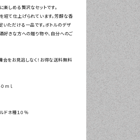
度に楽しめる贅沢なセットです。
程を経て仕上げられています。芳醇な香
足いただける一品です。ボトルのデザ
お酒好きな方への贈り物や、自分へのご
機会をお見逃しなく！お得な送料無料
！
７５０ｍｌ
ャルドネ種１０％