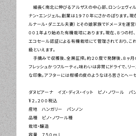
細長く南北に伸びるアルザスの中心部、ロンシェヴィル
ナン・エンジェル。創業は１９７０年にさかのぼります。現
ルナール・ダニエル夫妻）とその娘家族でドメーヌを運営
００１年より始めた有機栽培にあります。現在、８つの村、
エコセール認証による有機栽培にて管理されており、こ
級といえます。
手摘みで収穫後、全房圧搾。約２０度で発酵後、８ヶ月のシ
フレッシュかつフルーティ。味わいは非常にドライで、リ
な印象。アフターには柑橘の皮のようなほろ苦さとヘーゼ
ダヌビアーナ イズ・ディス・イット ピノ・ノワール パ
¥２，２００税込
産地 ハンガリー パンノン
品種 ピノ・ノワール種
栽培・醸造
容量 ７５０ｍｌ