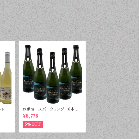
ット
お手頃 スパークリング 6本セッ
ト
¥8,778
5%OFF