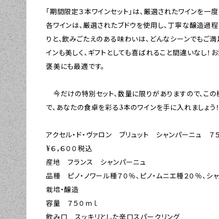
「期間限定３本ワインセット」は、厳選されたワインを一
各ワインは、厳選されたブドウを使用し、丁寧な醸造過
りと、飲みごたえのある味わいは、どんなシーンでもご満
インも美しく、ギフトとしても喜ばれること間違いなし！
褒美にも最適です。
今だけの特別セット、数量に限りがありますので、この
で、あなたの食卓を彩る3本のワインを手に入れましょう
アクセル・ド・ヴァロン ブリュット シャンパーニュ 
¥６，６００税込
産地 フランス シャンパーニュ
品種 ピノ・ノワール種７０％、ピノ・ムニエ種２０％、シ
栽培・醸造
容量 ７５０ｍｌ
飲み口 スッキリとした辛口スパークリング