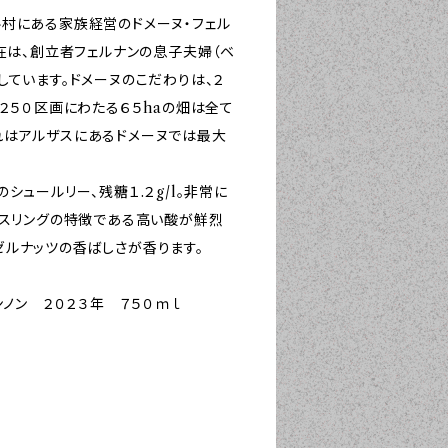
村にある家族経営のドメーヌ・フェル
在は、創立者フェルナンの息子夫婦（ベ
しています。ドメーヌのこだわりは、２
２５０区画にわたる６５haの畑は全て
れはアルザスにあるドメーヌでは最大
ュールリー、残糖１.２g/l。非常に
ースリングの特徴である高い酸が鮮烈
ルナッツの香ばしさが香ります。
ンノン ２０２３年 ７５０ｍｌ