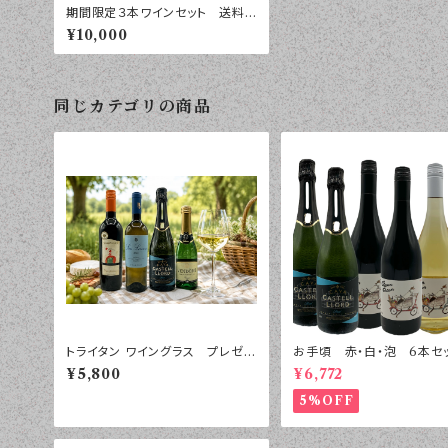
期間限定３本ワインセット 送料
無料
¥10,000
同じカテゴリの商品
トライタン ワイングラス プレゼン
お手頃 赤・白・泡 6本セ
ト 4本セット
¥5,800
¥6,772
5%OFF