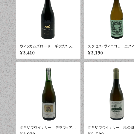
ウィッカムズロード ギップスラン
スクセス・ヴィニコラ エス
ド ピノ・ノワール ２０２５年 ７
ンシア パレリャーダ ヴィノ
¥3,410
¥3,190
５０ｍｌ
メサ ２０２４年 ７５０ｍｌ
タキザワワイナリー デラウェア
タキザワワイナリー 風の
オレンジ スパークリング スウィ
ーヴィニヨン・ブラン マセ