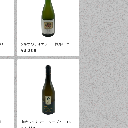
ペリエ
タキザワワイナリー 旅路ロゼ
・デ・
スパークリング ２０２４年 ７５０
¥3,300
ｍｌ
畑 ソ
山﨑ワイナリー ソーヴィニヨン・
レ ２
ブラン ２０２５年 ７５０ｍｌ