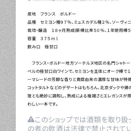
産地 フランス ボルドー
品種 セミヨン種９７％、ミュスカデル種２％、ソーヴィニ
栽培・醸造 １８ヶ月熟成(新樽比率５０％、１年使用樽５０
容量 ３７５ｍｌ
飲み口 極甘口
フランス・ボルドー地方ソーテルヌ地区の名門シャトー
ベルの極甘口白ワインで、セミヨンを主体にオーク樽で１
ーマレードの芳醇な香りと貴腐由来の濃厚な甘味が特徴
コットタルトなどのデザートはもちろん、北京ダックや
理とも絶妙に調和し、熟成による複雑さとエレガンスが
わしい一本です。
このショップでは酒類を取り扱っ
の者の飲酒は法律で禁止されてい