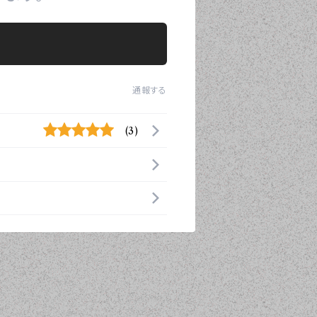
通報する
(3)