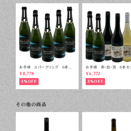
お手頃 スパークリング 6本セッ
お手頃 赤・白・泡 6本セ
ト
¥8,778
¥6,772
5%OFF
5%OFF
その他の商品