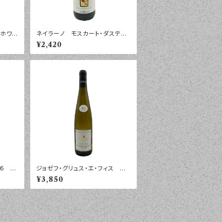
 ホワイ
ネイラーノ モスカート・ダステ
年 ７
ィ ピツレ ２０２４年 ７５０ｍｌ
¥2,420
６ ソ
ジョゼフ・グリュス・エ・フィス ゲ
ララ
ヴュルツトラミネール レ・ロッシ
¥3,850
ュ ２０２３年 ７５０ｍｌ