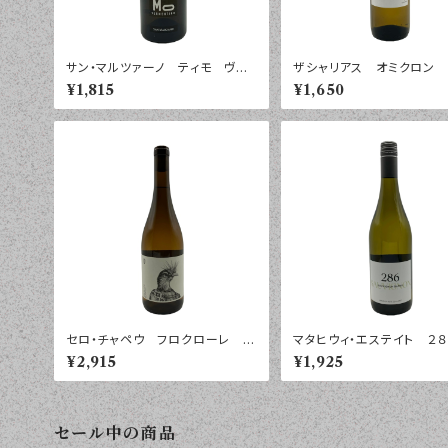
サン・マルツァーノ ティモ ヴェ
ザシャリアス オミクロン
ルメンティーノ サレント ２０２５
ト ペロポネソス ２０２４
¥1,815
¥1,650
年 ７５０ｍｌ
５０ｍｌ
セロ・チャペウ フロクローレ ブ
マタヒウィ・エステイト ２８
ランコ リベラ ２０２５年 ７５０
ーヴィニヨン・ブラン ワイ
¥2,915
¥1,925
ｍｌ
パ ２０２４年 ７５０ｍｌ
セール中の商品