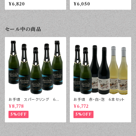
ン ヴィエイユ・ヴィーニュ ２
２０２４年 ７５０ｍｌ
¥6,820
¥6,050
０２２年 ７５０ｍｌ
セール中の商品
お手頃 スパークリング 6本
お手頃 赤・白・泡 6本セット
セット
¥8,778
¥6,772
5%OFF
5%OFF