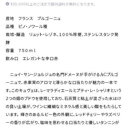
¥33,000以上のご注文で国内送料が無料になります。
産地 フランス ブルゴーニュ
品種 ピノ・ノワール種
栽培・醸造 リュット・レゾネ、１００％除梗、ステンレスタンク発
酵
容量 ７５０ｍｌ
飲み口 エレガントな辛口赤
ニュイ・サン・ジョルジュの名門ドメーヌが手がけるACブルゴ
ーニュで、赤果実のアロマと滑らかな口当たりが魅力の一本で
す。このキュヴェは、レ・マラディエールとプティ・レ・シャリオという
2つの畑のブドウを使用しており、石灰質と粘土が混ざった水はけ
の良い土壌が、ワインに繊細なミネラル感と美しい酸をもたらして
います。 輝きのあるルビー色の外観に、レッドチェリーやラズベリ
ーの香りが広がり、塩味を思わせる口当たりと優しいタンニンが