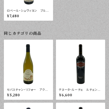
ロベール・シュヴィヨン ブルゴ
ーニュ ルージュ ２０１９年
¥7,480
７５０ｍｌ
同じカテゴリの商品
セバスチャン・リフォー アクメ
テヌータ・ルーチェ ルチェン
ニネ サンセール ２０２０年
テ トスカーナ ２０２２年 ７
¥5,280
¥6,600
７５０ｍｌ
５０ｍｌ