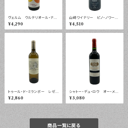
ヴェルム ウルテリオール・ナラ
山﨑ワイナリー ピノ・ノワー
ンハ カスティーリャ・ラ・マンチ
ル 紺 ２０２４年 ７５０ｍｌ
¥4,290
¥4,510
ャ ２０２３年 ７５０ｍｌ
トゥール・ド・ミランボー レゼル
シャトー・デュ・ロウ オー・メド
ヴ ブラン アントル・ドゥ・メー
ック ２０１８年 ７５０ｍｌ
¥2,860
¥3,080
ル ２０２４年 ７５０ｍｌ
商品一覧に戻る