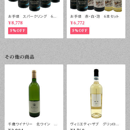
お手頃 スパークリング 6本
お手頃 赤・白・泡 6本セット
セット
¥8,778
¥6,772
5%OFF
5%OFF
その他の商品
千歳ワイナリー 北ワイン ケ
ヴィニエティ・ザブ グリッロ
ルナー ２０２４年 ７５０ｍｌ
シチリア ２０２５年 ７５０ｍｌ