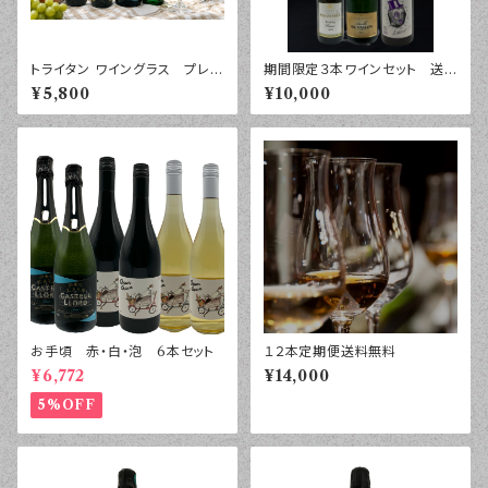
トライタン ワイングラス プレゼ
期間限定３本ワインセット 送
ント 4本セット
料無料
¥5,800
¥10,000
お手頃 赤・白・泡 6本セット
１２本定期便送料無料
¥6,772
¥14,000
5%OFF