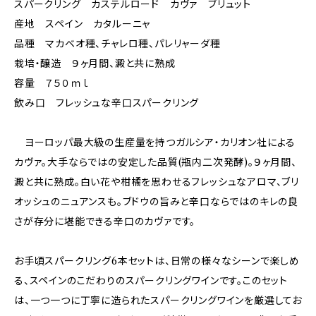
スパークリング カステルロード カヴァ ブリュット
産地 スペイン カタルーニャ
品種 マカベオ種、チャレロ種、パレリャーダ種
栽培・醸造 ９ヶ月間、澱と共に熟成
容量 ７５０ｍｌ
飲み口 フレッシュな辛口スパークリング
ヨーロッパ最大級の生産量を持つガルシア・カリオン社による
カヴァ。大手ならではの安定した品質(瓶内二次発酵)。９ヶ月間、
澱と共に熟成。白い花や柑橘を思わせるフレッシュなアロマ、ブリ
オッシュのニュアンスも。ブドウの旨みと辛口ならではのキレの良
さが存分に堪能できる辛口のカヴァです。
お手頃スパークリング6本セットは、日常の様々なシーンで楽しめ
る、スペインのこだわりのスパークリングワインです。このセット
は、一つ一つに丁寧に造られたスパークリングワインを厳選してお