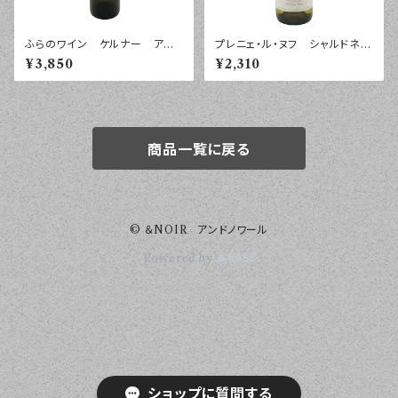
ふらのワイン ケルナー アシ
プレニェ・ル・ヌフ シャルドネ
リフラヌイ ２０２４年 ７５０ｍ
プレティージュ コトー・ド・ベ
¥3,850
¥2,310
ｌ
ジエ ２０２４年 ７５０ｍｌ
商品一覧に戻る
© ＆NOIR アンドノワール
Powered by
ショップに質問する