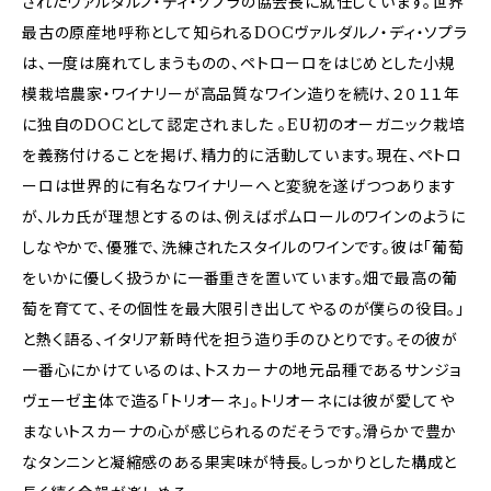
されたヴァルダルノ・ディ・ソプラの協会長に就任しています。世界
最古の原産地呼称として知られるDOCヴァルダルノ・ディ・ソプラ
は、一度は廃れてしまうものの、ペトローロをはじめとした小規
模栽培農家・ワイナリーが高品質なワイン造りを続け、２０１１年
に独自のDOCとして認定されました 。EU初のオーガニック栽培
を義務付けることを掲げ、精力的に活動しています。現在、ペトロ
ーロは世界的に有名なワイナリーへと変貌を遂げつつあります
が、ルカ氏が理想とするのは、例えばポムロールのワインのように
しなやかで、優雅で、洗練されたスタイルのワインです。彼は「葡萄
をいかに優しく扱うかに一番重きを置いています。畑で最高の葡
萄を育てて、その個性を最大限引き出してやるのが僕らの役目。」
と熱く語る、イタリア新時代を担う造り手のひとりです。その彼が
一番心にかけているのは、トスカーナの地元品種であるサンジョ
ヴェーゼ主体で造る「トリオーネ」。トリオーネには彼が愛してや
まないトスカーナの心が感じられるのだそうです。滑らかで豊か
なタンニンと凝縮感のある果実味が特長。しっかりとした構成と