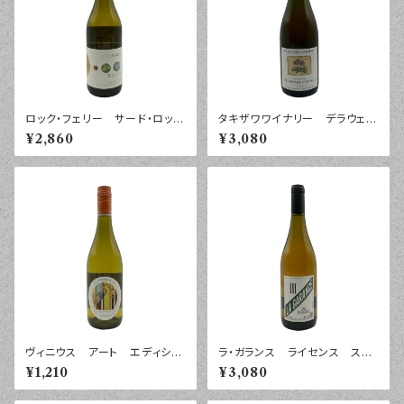
ロック・フェリー サード・ロッ
タキザワワイナリー デラウェ
ク ソーヴィニヨン・ブラン マ
ア オレンジ スパークリン
¥2,860
¥3,080
ールボロ ２０２４年 ７５０ｍ
グ ２０２５年 ７５０ｍｌ
ｌ
ヴィニウス アート エディショ
ラ・ガランス ライセンス スリ
ン シャルドネ ペイ・ドック
ー ブラン ヴァン・ド・フラン
¥1,210
¥3,080
２０２５年 ７５０ｍｌ
ス ２０２５年 ７５０ｍｌ