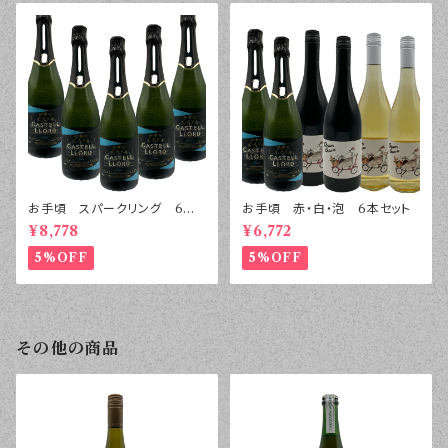
お手頃 スパークリング 6本
お手頃 赤・白・泡 6本セット
セット
¥8,778
¥6,772
5%OFF
5%OFF
その他の商品