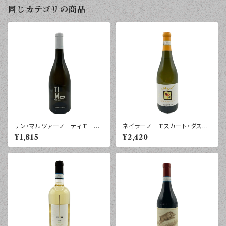
同じカテゴリの商品
サン・マルツァーノ ティモ ヴ
ネイラーノ モスカート・ダステ
ェルメンティーノ サレント ２
ィ ピツレ ２０２４年 ７５０
¥1,815
¥2,420
０２５年 ７５０ｍｌ
ｍｌ