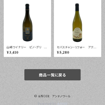
山﨑ワイナリー ピノ・グリ
セバスチャン・リフォー アクメ
紺 ２０２４年 ７５０ｍｌ
ニネ サンセール ２０２０年
¥3,410
¥5,280
７５０ｍｌ
商品一覧に戻る
© ＆NOIR アンドノワール
Powered by