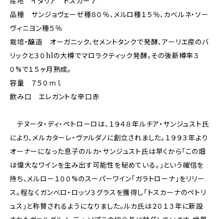
産地 イタリア トスカーナ
品種 サンジョヴェーゼ種８０％、メルロ種１５％、カべルネ・ソー
ヴィニヨン種５％
栽培・醸造 オーガニック、セメントタンクで発酵、アーリエ産のバ
リックと３０hlの大樽でマロラクティック発酵。その後新樽率３
０%で１５ヶ月熟成。
容量 ７５０ｍｌ
飲み口 エレガントな辛口赤
テヌータ・ディ・ペトローロは、１９４８年ルチア・サンジュスト氏
により、メルカターレ・ヴァルダノに創立されました。１９９３年より
オーナーになった息子のルカ・サンジュスト氏は早くから「この畑
は偉大なワインを生み出す可能性を秘めている。」という確信を
持ち、メルロー１００%のスーパーワイン「ガラトローナ」をリリー
ス。程なくガンベロ・ロッソ３グラスを獲得し「トスカーナのペトリ
ュス」と称賛されるようになりました。ルカ氏は２０１３年に新設