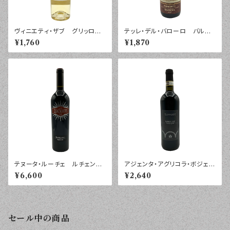
ヴィニエティ・ザブ グリッロ
テッレ・デル・バローロ バルベ
シチリア ２０２５年 ７５０ｍｌ
ーラ ピエモンテ ２０２０年
¥1,760
¥1,870
７５０ｍｌ
テヌータ・ルーチェ ルチェン
アジェンタ・アグリコラ・ボジェッ
テ トスカーナ ２０２２年 ７
ロ スプレモ・バルベーラ・ダス
¥6,600
¥2,640
５０ｍｌ
ティ ２０２３年 ７５０ｍｌ
セール中の商品